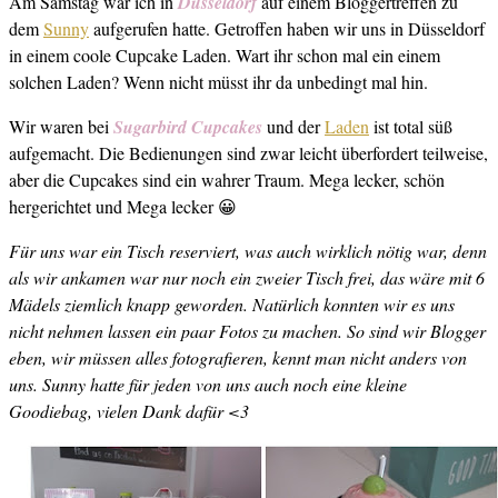
Am Samstag war ich in
Düsseldorf
auf einem Bloggertreffen zu
dem
Sunny
aufgerufen hatte. Getroffen haben wir uns in Düsseldorf
in einem coole Cupcake Laden. Wart ihr schon mal ein einem
solchen Laden? Wenn nicht müsst ihr da unbedingt mal hin.
Wir waren bei
Sugarbird Cupcakes
und der
Laden
ist total süß
aufgemacht. Die Bedienungen sind zwar leicht überfordert teilweise,
aber die Cupcakes sind ein wahrer Traum. Mega lecker, schön
hergerichtet und Mega lecker 😀
Für uns war ein Tisch reserviert, was auch wirklich nötig war, denn
als wir ankamen war nur noch ein zweier Tisch frei, das wäre mit 6
Mädels ziemlich knapp geworden. Natürlich konnten wir es uns
nicht nehmen lassen ein paar Fotos zu machen. So sind wir Blogger
eben, wir müssen alles fotografieren, kennt man nicht anders von
uns. Sunny hatte für jeden von uns auch noch eine kleine
Goodiebag, vielen Dank dafür <3