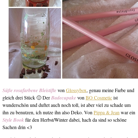
Süße rosafarbene Bleistifte
von
Glossybox
, genau meine Farbe und
gleich drei Stück 🙂 Der
Badecupake
von
BO Cosmetic
ist
wunderschön und duftet auch noch toll, ist aber viel zu schade um
ihn zu benutzen, ich nutze ihn also Deko. Von
Pippa & Jean
war ein
Style Book
für den Herbst/Winter dabei, hach da sind so schöne
Sachen drin <3