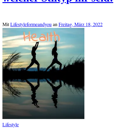
Mit
Lifestyleformeandyou
an
Freitag, März 18, 2022
Lifestyle