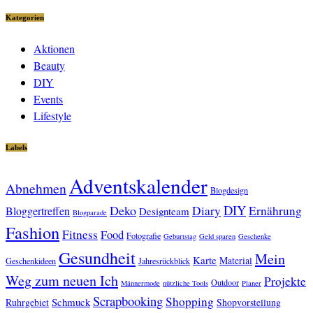
Kategorien
Aktionen
Beauty
DIY
Events
Lifestyle
Labels
Adventskalender
Abnehmen
Blogdesign
DIY
Deko
Diary
Ernährung
Bloggertreffen
Designteam
Blogparade
Fashion
Fitness
Food
Fotografie
Geburtstag
Geld sparen
Geschenke
Gesundheit
Mein
Karte
Material
Geschenkideen
Jahresrückblick
Weg zum neuen Ich
Projekte
Outdoor
Männermode
nützliche Tools
Planer
Scrapbooking
Shopping
Schmuck
Ruhrgebiet
Shopvorstellung