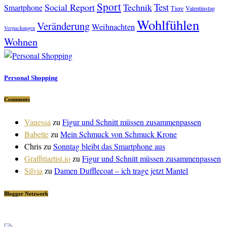
Sport
Test
Social Report
Technik
Smartphone
Tiere
Valentinstag
Wohlfühlen
Veränderung
Weihnachten
Verpackungen
Wohnen
Personal Shopping
Comments
Vanessa
zu
Figur und Schnitt müssen zusammenpassen
Babette
zu
Mein Schmuck von Schmuck Krone
Chris
zu
Sonntag bleibt das Smartphone aus
Graffitiartist.io
zu
Figur und Schnitt müssen zusammenpassen
Silvia
zu
Damen Dufflecoat – ich trage jetzt Mantel
Blogger Netzwerk