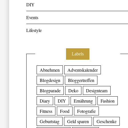
DIY
Events
Lifestyle
Labels
Abnehmen
Adventskalender
Blogdesign
Bloggertreffen
Blogparade
Deko
Designteam
Diary
DIY
Ernährung
Fashion
Fitness
Food
Fotografie
Geburtstag
Geld sparen
Geschenke